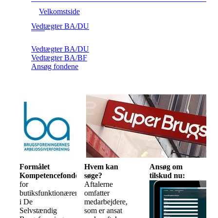
Velkomstside
Vedtægter BA/DU
Vedtægter BA/DU
Vedtægter BA/BF
Ansøg fondene
Formålet
Hvem kan
Ansøg om
Kompetencefonden
søge?
tilskud nu:
for
Aftalerne
butiksfunktionærer
omfatter
i De
medarbejdere,
Selvstændig
som er ansat