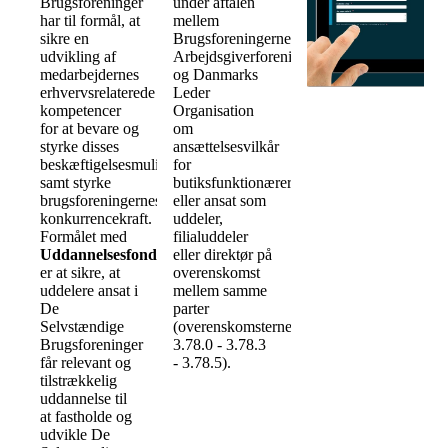
Brugsforeninger
under aftalen
har til formål, at
mellem
sikre en
Brugsforeningernes
udvikling af
Arbejdsgiverforening
medarbejdernes
og Danmarks
erhvervsrelaterede
Leder
kompetencer
Organisation
for at bevare og
om
styrke disses
ansættelsesvilkår
beskæftigelsesmuligheder
for
samt styrke
butiksfunktionærer
brugsforeningernes
eller ansat som
konkurrencekraft.
uddeler,
Formålet med
filialuddeler
Uddannelsesfonden
eller direktør på
er at sikre, at
overenskomst
uddelere ansat i
mellem samme
De
parter
Selvstændige
(overenskomsterne
Brugsforeninger
3.78.0 - 3.78.3
får relevant og
- 3.78.5).
tilstrækkelig
uddannelse til
at fastholde og
udvikle De