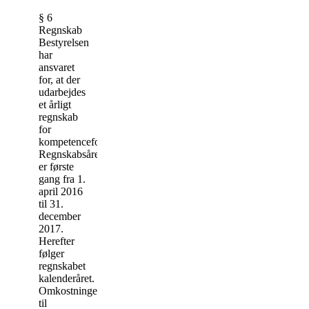
§ 6
Regnskab
Bestyrelsen
har
ansvaret
for, at der
udarbejdes
et årligt
regnskab
for
kompetencefonden.
Regnskabsåret
er første
gang fra 1.
april 2016
til 31.
december
2017.
Herefter
følger
regnskabet
kalenderåret.
Omkostninger
til