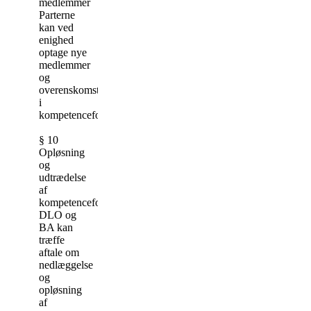
medlemmer
Parterne
kan ved
enighed
optage nye
medlemmer
og
overenskomstområder
i
kompetencefonden.
§ 10
Opløsning
og
udtrædelse
af
kompetencefonden.
DLO og
BA kan
træffe
aftale om
nedlæggelse
og
opløsning
af