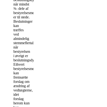
når mindst
¾- dele af
bestyrelsesmedlemmerne
er til stede.
Beslutninger
kan
træffes
ved
almindelig
stemmeflertal,
når
bestyrelsen
i øvrigt er
beslutningsdygtig.
Ethvert
bestyrelsesmedlem
kan
fremsætte
forslag om
ændring af
vedtægterne,
idet
forslag
herom kun