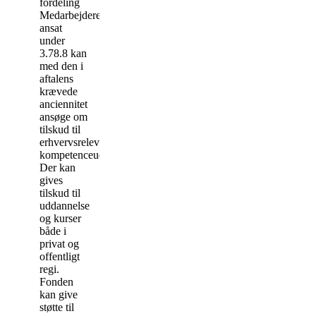
fordeling
Medarbejdere
ansat
under
3.78.8 kan
med den i
aftalens
krævede
anciennitet
ansøge om
tilskud til
erhvervsrelevant
kompetenceudvikling.
Der kan
gives
tilskud til
uddannelse
og kurser
både i
privat og
offentligt
regi.
Fonden
kan give
støtte til