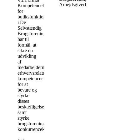
Arbejdsgiverforening
Kompetencefonden
for
butiksfunktionærer
i De
Selvstændig
Brugsforeninger
har til
formål, at
sikre en
udvikling
af
medarbejdernes
erhvervsrelaterede
kompetencer
for at
bevare og
styrke
disses
beskæftigelsesmuligheder
samt
styrke
brugsforeningernes
konkurrencekraft.