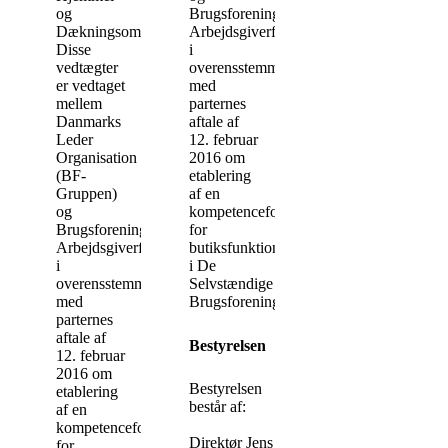
og
Brugsforeningernes
Dækningsområde
Arbejdsgiverforening
Disse
i
vedtægter
overensstemmelse
er vedtaget
med
mellem
parternes
Danmarks
aftale af
Leder
12. februar
Organisation
2016 om
(BF-
etablering
Gruppen)
af en
og
kompetencefond
Brugsforeningernes
for
Arbejdsgiverforening
butiksfunktionærer
i
i De
overensstemmelse
Selvstændige
med
Brugsforeninger.
parternes
aftale af
Bestyrelsen
12. februar
2016 om
Bestyrelsen
etablering
består af:
af en
kompetencefond
Direktør Jens
for