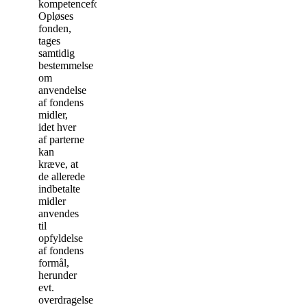
kompetencefonden.
Opløses
fonden,
tages
samtidig
bestemmelse
om
anvendelse
af fondens
midler,
idet hver
af parterne
kan
kræve, at
de allerede
indbetalte
midler
anvendes
til
opfyldelse
af fondens
formål,
herunder
evt.
overdragelse