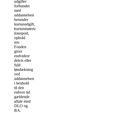
udgifter
forbundet
med
uddannelsen
herunder
kursusudgift,
kursusmateriale,
transport,
ophold
mv.
Fonden
giver
endvidere
delvis eller
fuld
løndækning
ved
uddannelsen
i henhold
til den
enhver tid
gældende
aftale med
DLO og
BA.