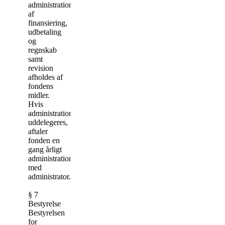
administration
af
finansiering,
udbetaling
og
regnskab
samt
revision
afholdes af
fondens
midler.
Hvis
administrationen
uddelegeres,
aftaler
fonden en
gang årligt
administrationsgebyret
med
administrator.
§ 7
Bestyrelse
Bestyrelsen
for