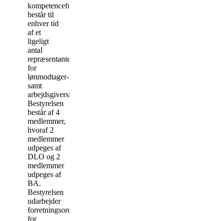
kompetencefonden
består til
enhver tid
af et
ligeligt
antal
repræsentanter
for
lønmodtager-
samt
arbejdsgiversiden.
Bestyrelsen
består af 4
medlemmer,
hvoraf 2
medlemmer
udpeges af
DLO og 2
medlemmer
udpeges af
BA.
Bestyrelsen
udarbejder
forretningsorden
for