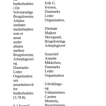
Erik G.
butiksfunktionærer
Iversen,
i De
Danmarks
Selvstændige
Leder
Brugsforeninger.
Organisation,
Aftalen
omfatter
Direktør
medarbejdere,
Majken
som er
Skovgaard,
ansat
Brugsforeingernes
under
Arbejdsgiverforening,
aftalen
mellem
Souschef
Brugsforeningernes
Annette
Arbejdsgiverforening
Mikkelsen,
og
Danmarks
Danmarks
Leder
Leder
Organisation
Organisation
om
Udviklings-
ansættelsesvilkår
og
for
Uddannelseschef
butiksfunktionærer
Carsten
(3.78.8).
Meinertz,
Brugsforeningernes
§ 2 Formål