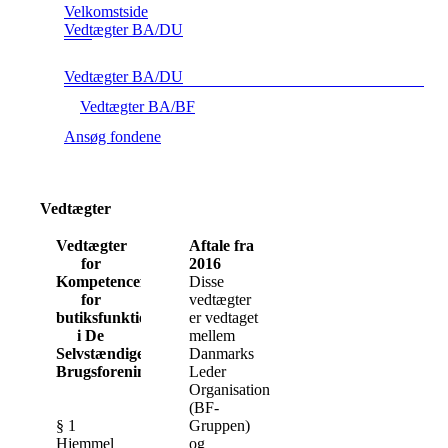
Velkomstside
Vedtægter BA/DU
Vedtægter BA/DU
Vedtægter BA/BF
Ansøg fondene
Vedtægter
Vedtægter
Aftale fra
for
2016
Kompetencefonden
Disse
for
vedtægter
butiksfunktionærer
er vedtaget
i De
mellem
Selvstændige
Danmarks
Brugsforeninger
Leder
Organisation
(BF-
§ 1
Gruppen)
Hjemmel
og