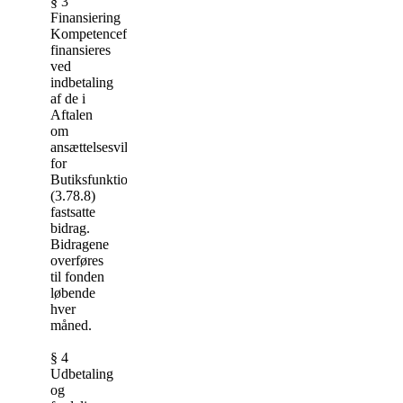
§ 3
Finansiering
Kompetencefonden
finansieres
ved
indbetaling
af de i
Aftalen
om
ansættelsesvilkår
for
Butiksfunktionærer
(3.78.8)
fastsatte
bidrag.
Bidragene
overføres
til fonden
løbende
hver
måned.
§ 4
Udbetaling
og