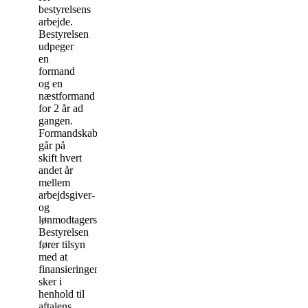
bestyrelsens
arbejde.
Bestyrelsen
udpeger
en
formand
og en
næstformand
for 2 år ad
gangen.
Formandskabet
går på
skift hvert
andet år
mellem
arbejdsgiver-
og
lønmodtagersiden.
Bestyrelsen
fører tilsyn
med at
finansieringen
sker i
henhold til
aftalens