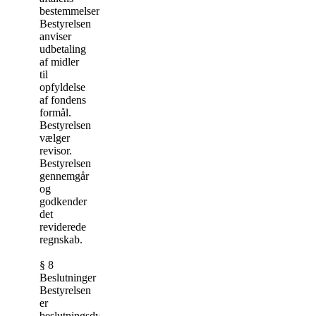
bestemmelser.
Bestyrelsen
anviser
udbetaling
af midler
til
opfyldelse
af fondens
formål.
Bestyrelsen
vælger
revisor.
Bestyrelsen
gennemgår
og
godkender
det
reviderede
regnskab.
§ 8
Beslutninger
Bestyrelsen
er
beslutningsdygtig