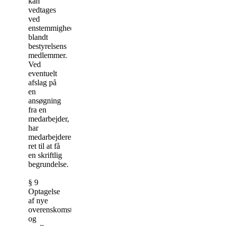
kan
vedtages
ved
enstemmighed
blandt
bestyrelsens
medlemmer.
Ved
eventuelt
afslag på
en
ansøgning
fra en
medarbejder,
har
medarbejderen
ret til at få
en skriftlig
begrundelse.
§ 9
Optagelse
af nye
overenskomster
og