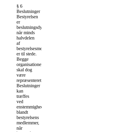
§ 6
Beslutninger
Bestyrelsen
er
beslutningsdygtig,
når minds
halvdelen
af
bestyrelsesmedlemmerne
er til stede.
Begge
organisationer
skal dog
være
repræsenteret.
Beslutninger
kan
træffes
ved
enstemmighed
blandt
bestyrelsens
medlemmer,
når