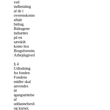
ved
indbetaling
af de i
overenskomsten
aftale
bidrag.
Bidragene
indsættes
på en
særskilt
konto hos
Brugsforeningernes
Arbejdsgiverforening.
§ 4
Udlodning
fra fonden
Fondens
midler skal
anvendes
til
igangsættelse
af
uddannelsesforløb
og kurser,