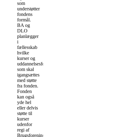
som
understøtter
fondens
formål.
BA og
DLO
planlægger
i
fællesskab
hvilke
kurser og
uddannelsesforløb,
som skal
igangsættes
med støtte
fra fonden.
Fonden
kan også
yde hel
eller delvis
støtte til
kurser
udenfor
regi af
Brugsforeningernes