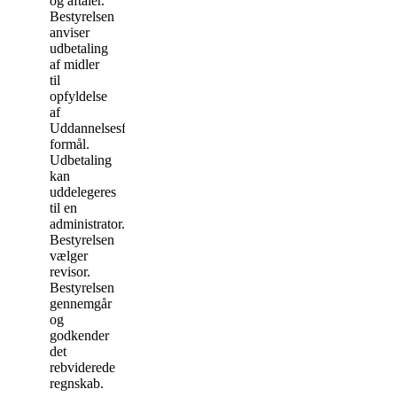
og aftaler.
Bestyrelsen
anviser
udbetaling
af midler
til
opfyldelse
af
Uddannelsesfondens
formål.
Udbetaling
kan
uddelegeres
til en
administrator.
Bestyrelsen
vælger
revisor.
Bestyrelsen
gennemgår
og
godkender
det
rebviderede
regnskab.