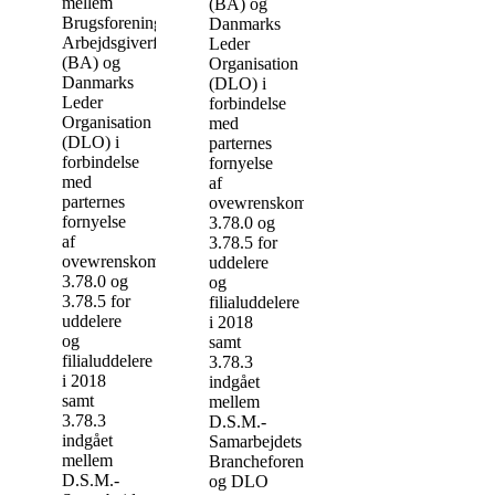
mellem
(BA) og
Brugsforeningernes
Danmarks
Arbejdsgiverforening
Leder
(BA) og
Organisation
Danmarks
(DLO) i
Leder
forbindelse
Organisation
med
(DLO) i
parternes
forbindelse
fornyelse
med
af
parternes
ovewrenskomsterne
fornyelse
3.78.0 og
af
3.78.5 for
ovewrenskomsterne
uddelere
3.78.0 og
og
3.78.5 for
filialuddelere
uddelere
i 2018
og
samt
filialuddelere
3.78.3
i 2018
indgået
samt
mellem
3.78.3
D.S.M.-
indgået
Samarbejdets
mellem
Brancheforening
D.S.M.-
og DLO