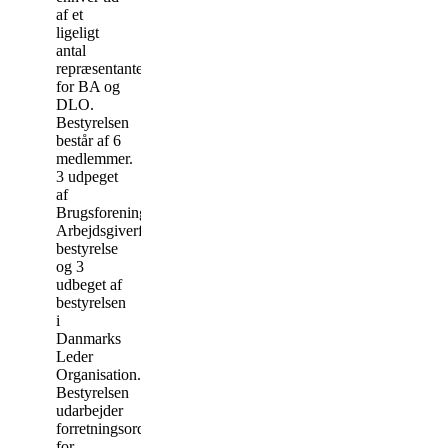
af et
ligeligt
antal
repræsentanter
for BA og
DLO.
Bestyrelsen
består af 6
medlemmer.
3 udpeget
af
Brugsforeningernes
Arbejdsgiverforenings
bestyrelse
og 3
udbeget af
bestyrelsen
i
Danmarks
Leder
Organisation.
Bestyrelsen
udarbejder
forretningsorden
for