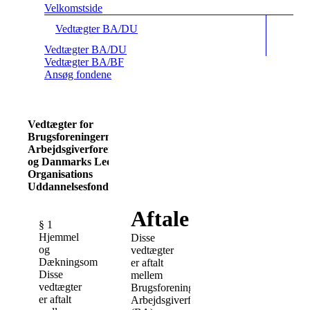
Velkomstside
Vedtægter BA/DU
Vedtægter BA/DU
Vedtægter BA/BF
Ansøg fondene
Vedtægter for
Brugsforeningernes
Arbejdsgiverforening
og Danmarks Leder
Organisations
Uddannelsesfond
Aftale
§ 1
Hjemmel
Disse
og
vedtægter
Dækningsområde
er aftalt
Disse
mellem
vedtægter
Brugsforeningernes
er aftalt
Arbejdsgiverforening