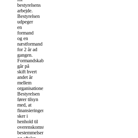
bestyrelsens
arbejde.
Bestyrelsen
udpeger
en
formand
og en
næstformand
for 2 år ad
gangen.
Formandskabet
går på
skift hvert
andet år
mellem
organisationerne.
Bestyrelsen
fører tilsyn
med, at
finansieringen
sker i
henhold til
overenskomstens
bestemmelser