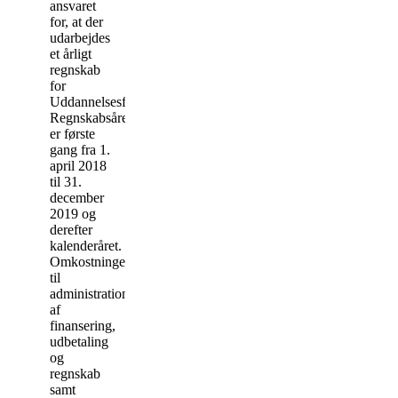
ansvaret
for, at der
udarbejdes
et årligt
regnskab
for
Uddannelsesfonden.
Regnskabsåret
er første
gang fra 1.
april 2018
til 31.
december
2019 og
derefter
kalenderåret.
Omkostninger
til
administration
af
finansering,
udbetaling
og
regnskab
samt