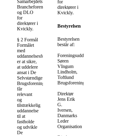
Samarbejdets
for
Brancheforening
direktører i
og DLO
Kvickly.
for
direktører i
Bestyrelsen
Kvickly.
Bestyrelsen
§ 2 Formål
består af:
Formålet
med
Foreningsuddeler
uddannelsesfonden
Søren
er at sikre,
VIngum
at uddelere
Lindholm,
ansat i De
Toftlund
Selvstændige
Brugsforening
Brugsforeninger
får
Direktør
relevant
Jens Erik
og
G.
tilstrækkelig
Iversen,
uddannelse
Danmarks
til at
Leder
fastholde
Organisation
og udvikle
De