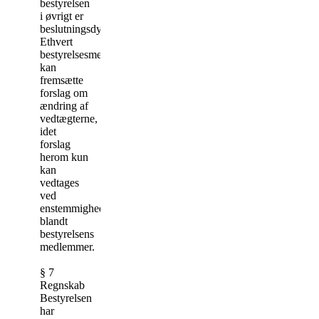
bestyrelsen
i øvrigt er
beslutningsdygtig.
Ethvert
bestyrelsesmedlem
kan
fremsætte
forslag om
ændring af
vedtægterne,
idet
forslag
herom kun
kan
vedtages
ved
enstemmighed
blandt
bestyrelsens
medlemmer.
§ 7
Regnskab
Bestyrelsen
har