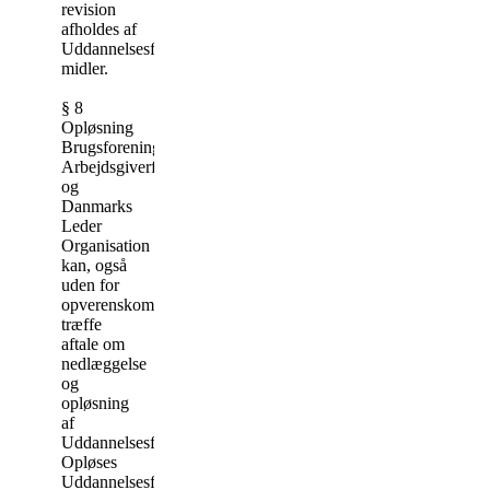
revision
afholdes af
Uddannelsesfondens
midler.
§ 8
Opløsning
Brugsforeningernes
Arbejdsgiverforening
og
Danmarks
Leder
Organisation
kan, også
uden for
opverenskomstfornyelsestidspunkterne,
træffe
aftale om
nedlæggelse
og
opløsning
af
Uddannelsesfonden.
Opløses
Uddannelsesfonden,