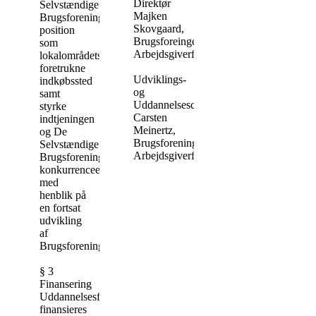
Direktør
Selvstændige
Majken
Brugsforeningers
Skovgaard,
position
Brugsforeingernes
som
Arbejdsgiverforening
lokalområdets
foretrukne
Udviklings-
indkøbssted
og
samt
Uddannelseschef
styrke
Carsten
indtjeningen
Meinertz,
og De
Brugsforeningernes
Selvstændige
Arbejdsgiverforening
Brugsforeningers
konkurrenceevne
med
henblik på
en fortsat
udvikling
af
Brugsforeningerne.
§ 3
Finansering
Uddannelsesfonden
finansieres