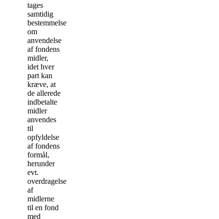
tages
samtidig
bestemmelse
om
anvendelse
af fondens
midler,
idet hver
part kan
kræve, at
de allerede
indbetalte
midler
anvendes
til
opfyldelse
af fondens
formål,
herunder
evt.
overdragelse
af
midlerne
til en fond
med