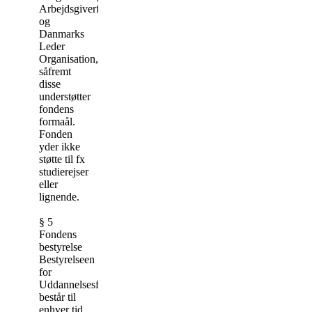
Arbejdsgiverforening
og
Danmarks
Leder
Organisation,
såfremt
disse
understøtter
fondens
formaål.
Fonden
yder ikke
støtte til fx
studierejser
eller
lignende.
§ 5
Fondens
bestyrelse
Bestyrelseen
for
Uddannelsesfonden
består til
enhver tid